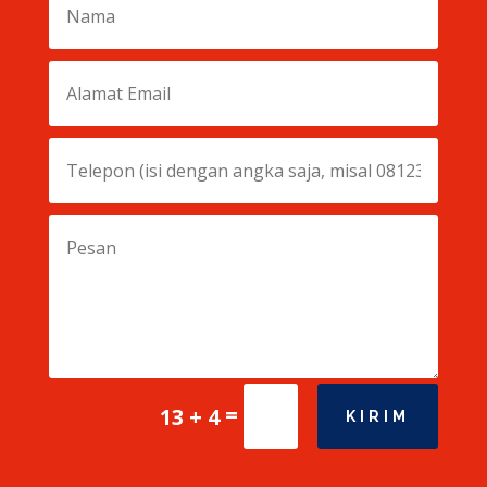
=
13 + 4
KIRIM