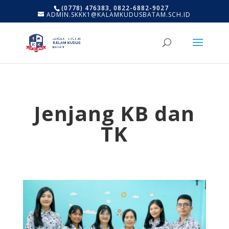
(0778) 476383, 0822-6882-9027
ADMIN.SKKK1@KALAMKUDUSBATAM.SCH.ID
Jenjang
KB dan
TK